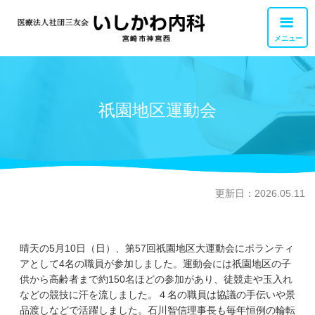
メニュー
外来診療
祇園地区運動会
交通アクセス
胃カメラ・大腸カメラ
お問い合せ
健康診断・検査
職員募集
リハビリテーション
更新日：2026.05.11
訪問診療・訪問看護
晴天の5月10日（日）、第57回祇園地区大運動会にボランティ
私達について
アとして4名の職員が参加しました。運動会には祇園地区の子
供から高齢者まで約150名ほどの参加があり、徒競走や玉入れ
などの競技に汗を流しました。４名の職員は協議の手伝いや景
品渡しなどで活躍しました。石川智信理事長も毎年恒例の輪転