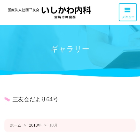
メニュー
外来診療
ギャラリー
交通アクセス
胃カメラ・大腸カメラ
お問い合せ
健康診断・検査
職員募集
リハビリテーション
三友会だより64号
訪問診療・訪問看護
私達について
ホーム
>
2013年
>
10月