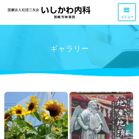
メニュー
外来診療
ギャラリー
交通アクセス
胃カメラ・大腸カメラ
お問い合せ
健康診断・検査
職員募集
リハビリテーション
訪問診療・訪問看護
私達について