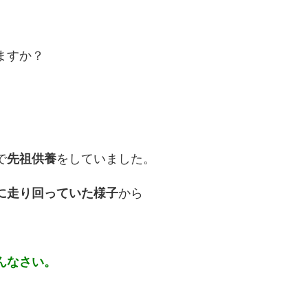
ますか？
で
先祖供養
をしていました。
に走り回っていた様子
から
んなさい。