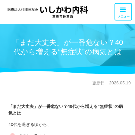
メニュー
外来診療
「まだ大丈夫」が一番危ない？40
交通アクセス
代から増える“無症状”の病気とは
胃カメラ・大腸カメラ
お問い合せ
健康診断・検査
職員募集
リハビリテーション
更新日：2026.05.19
訪問診療・訪問看護
「まだ大丈夫」が一番危ない？40代から増える“無症状”の病
私達について
気とは
40代を過ぎる頃から、