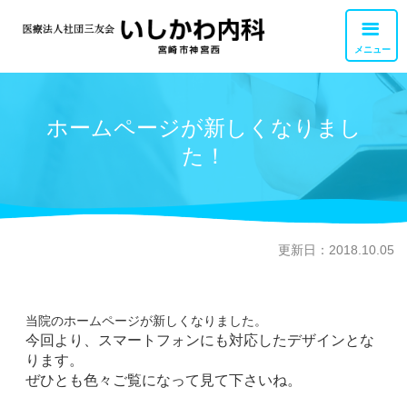
メニュー
外来診療
ホームページが新しくなりまし
交通アクセス
た！
胃カメラ・大腸カメラ
お問い合せ
健康診断・検査
職員募集
リハビリテーション
更新日：2018.10.05
訪問診療・訪問看護
当院のホームページが新しくなりました。
私達について
今回より、スマートフォンにも対応したデザインとな
ります。
ぜひとも色々ご覧になって見て下さいね。