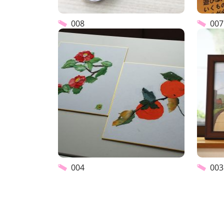
008
007
004
003