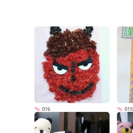
016
015