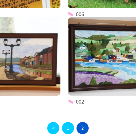
006
002
<
1
2