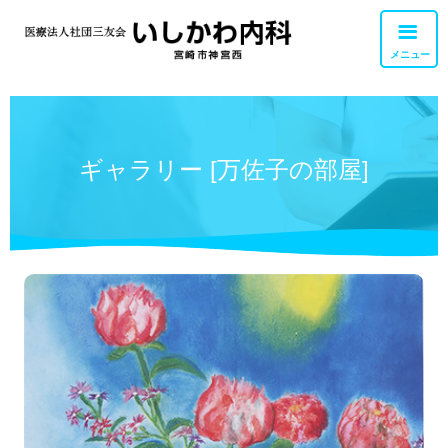
メニュー
外来診療
交通アクセス
ギャラリー [万佐子の部屋]
胃カメラ・大腸カメラ
お問い合せ
健康診断・検査
職員募集
リハビリテーション
訪問診療・訪問看護
私達について