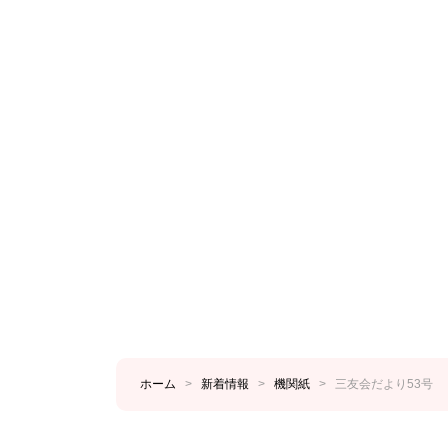
ホーム
>
新着情報
>
機関紙
>
三友会だより53号