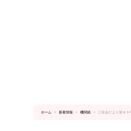
ホーム
>
新着情報
>
機関紙
>
三友会だより第８９