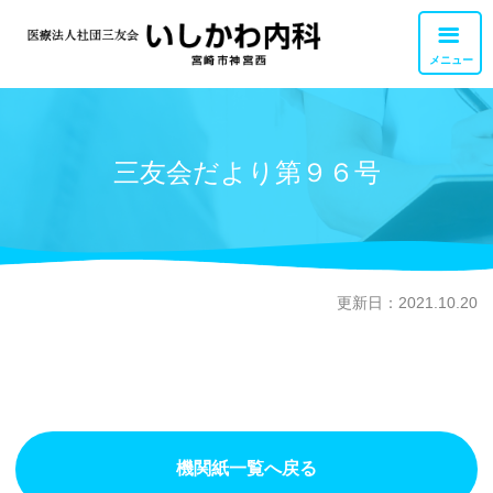
メニュー
外来診療
三友会だより第９６号
交通アクセス
胃カメラ・大腸カメラ
お問い合せ
健康診断・検査
職員募集
リハビリテーション
更新日：2021.10.20
訪問診療・訪問看護
私達について
機関紙一覧へ戻る